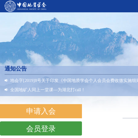
通知公告
地会字[2019]8号关于印发《中国地质学会个人会员会费收缴实施
全国地矿人同上一堂课—为湖北打call！
申请入会
———
会员登录